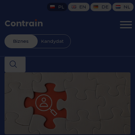
content
PL
EN
DE
NL
Biznes
Kandydat
Contrain
⟶
Biznes
⟶
Wybór agencji pracy