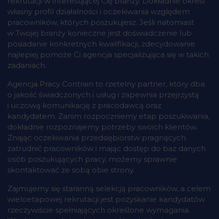
rekrutacji w interesującej Cię branży. Dokładnie określ
własny profil działalności i oczekiwania względem
pracowników, których poszukujesz. Jeśli natomiast
w Twojej branży konieczne jest doświadczenie lub
posiadanie konkretnych kwalifikacji, zdecydowanie
najlepiej pomoże Ci agencja specjalizująca się w takich
zadaniach.
Agencja Pracy Contrain to rzetelny partner, który dba
o jakość świadczonych i usług i zapewnia przejrzystą
i uczciwą komunikację z pracodawcą oraz
kandydatem. Zanim rozpoczniemy etap poszukiwania,
dokładnie rozpoznajemy potrzeby swoich klientów.
Znając oczekiwania przedsiębiorstw pragnących
zatrudnić pracowników i mając dostęp do baz danych
osób poszukujących pracy, możemy sprawnie
skontaktować ze sobą obie strony.
Zajmujemy się staranną selekcją pracowników, a celem
wieloetapowej rekrutacji jest pozyskanie kandydatów
rzeczywiście spełniających określone wymagania.