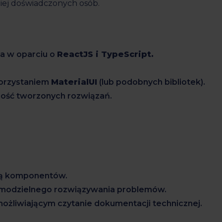
ziej doświadczonych osób.
ka w oparciu o
ReactJS i TypeScript.
korzystaniem
MaterialUI
(lub podobnych bibliotek).
ność tworzonych rozwiązań.
eką komponentów.
samodzielnego rozwiązywania problemów.
ożliwiającym czytanie dokumentacji technicznej.