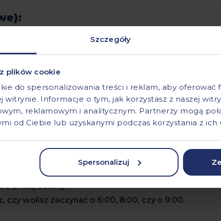
we):
Szczegóły
rt.js).
o żaden problem – Klient zapewnia wsparcie i
 z plików cookie
aktyce.
kie do spersonalizowania treści i reklam, aby oferować
j witrynie. Informacje o tym, jak korzystasz z naszej wit
wym, reklamowym i analitycznym. Partnerzy mogą połąc
i od Ciebie lub uzyskanymi podczas korzystania z ich 
mi projektami, które zapewniają ciągły rozwój
awdzonej, doświadczonej firmie.
Spersonalizuj
Ze
tosowana do Twoich potrzeb.
 z pracą zdalną.
 czy wolisz zaczynać o 6:00, 8:00, czy o 9:00.
.