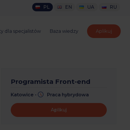
PL
EN
UA
RU
y dla specjalistów
Baza wiedzy
Aplikuj
Programista Front-end
Katowice -
Praca hybrydowa
Aplikuj