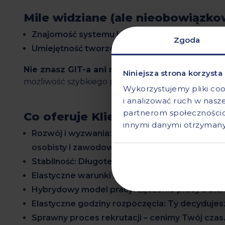
Mile widziane (ale nieobowiązko
Znajomość systemu kontroli wersji
GIT.
Zgoda
Umiejętność tworzenia wykresów (np. D3.js, Cha
Nie znasz GIT-a ani nie tworzyłeś wykresów?
T
Niniejsza strona korzysta
możliwość szybkiego podniesienia kwalifikacji w pr
Wykorzystujemy pliki coo
i analizować ruch w nasze
partnerom społecznościo
Co oferuje Klient?
innymi danymi otrzymanym
Rozwój i wyzwania: Praca nad ambitnymi, duży
osobisty i zawodowy.
Stabilność: Długoterminowa współpraca w spr
Elastyczne warunki zatrudnienia: Umowa dos
Hybrydowy model pracy: Łączenie pracy z biura
Elastyczne godziny rozpoczęcia: Ty decydujesz,
Sprawny proces rekrutacji – cenimy Twój czas