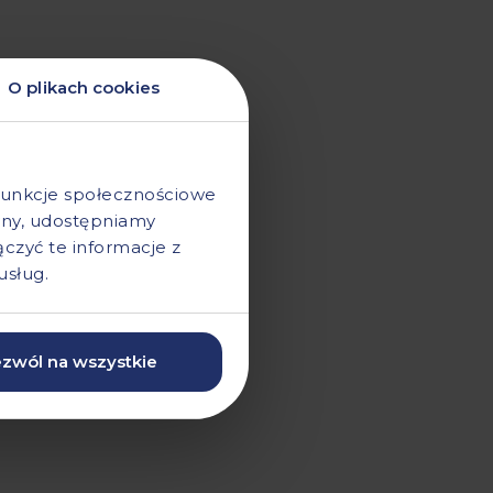
O plikach cookies
 funkcje społecznościowe
ryny, udostępniamy
zyć te informacje z
usług.
zwól na wszystkie