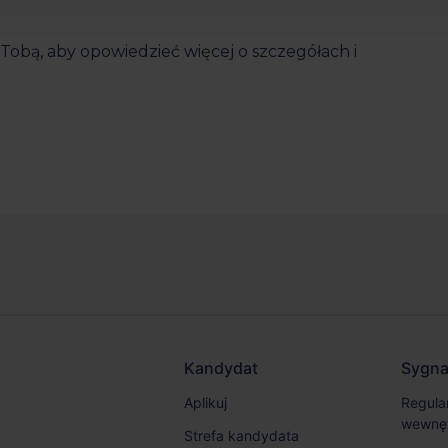
 z Tobą, aby opowiedzieć więcej o szczegółach i
Kandydat
Sygnal
Aplikuj
Regulam
wewnę
Strefa kandydata