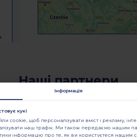
м
Наші партнери
Інформація
о
товує кукі
и cookie, щоб персоналізувати вміст і рекламу, інте
алізувати наш трафік. Ми також передаємо нашим па
тики інформацію про те, як ви користуєтеся нашим 