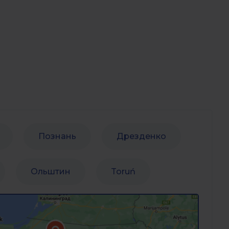
Познань
Дрезденко
Ольштин
Toruń