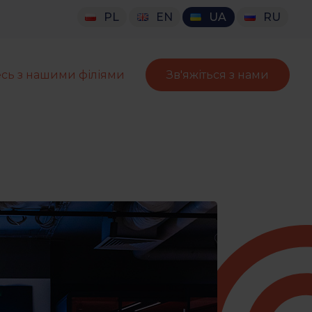
PL
EN
UA
RU
сь з нашими філіями
Зв'яжіться з нами