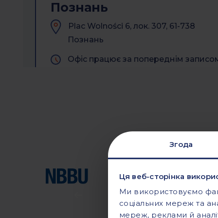
Познань
Plac Wolności 6, лок. 307, 61-738
Познань
Офіс працює за попереднім записо
з рекрутером
Дрезденко
Згода
вул. Kopernika 11в, 66-530, Дрезденк
Працюємо з 07:00 до 15:00
Ця веб-сторінка викорис
Ми використовуємо файл
соціальних мереж та ан
мереж, реклами й аналі