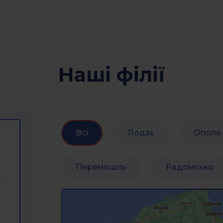
Наші філії
Всі
Лодзь
Ополе
Перемишль
Радомсько
,