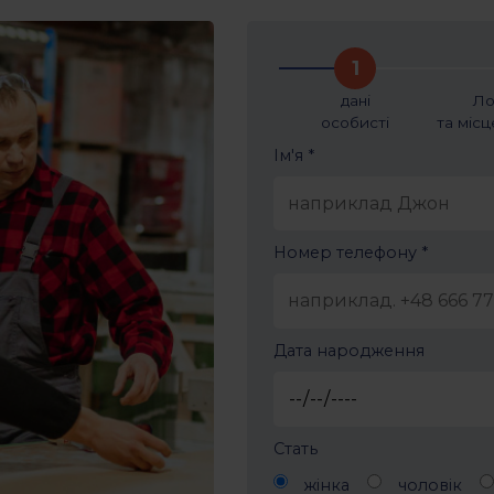
1
дані
Ло
особисті
та міс
Ім'я *
Номер телефону *
Дата народження
Стать
жінка
чоловік