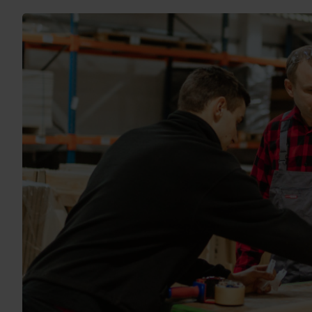
Ольштин
вулиця Niepodległości 57А, 11-041,
Ольштин
Працюємо з 08:00 до 16:00
Toruń
вул. Домініканська, 9, 87-100 Торунь,
перший поверх
Працюємо з 08:00 до 16:00