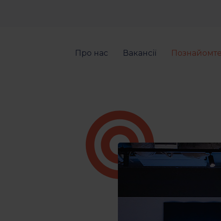
Про нас
Вакансії
Познайомте