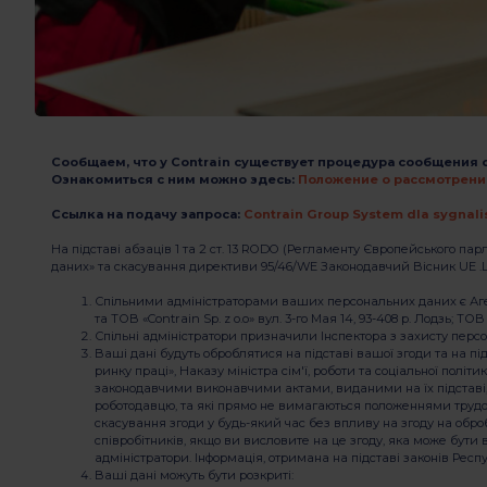
Сообщаем, что у Contrain существует процедура сообщения 
Ознакомиться с ним можно здесь:
Положение o рассмотрении
Ссылка на подачу запроса:
Contrain Group System dla sygnali
На підставі абзаців 1 та 2 ст. 13 RODO (Регламенту Європейського парл
даних» та скасування директиви 95/46/WE Законодавчий Вісник UE .L.20
Спільними адміністраторами ваших персональних даних є Агентств
та ТОВ «Contrain Sp. z o.o» вул. 3-го Мая 14, 93-408 р. Лодзь; ТОВ
Спільні адміністратори призначили Інспектора з захисту персон
Ваші дані будуть оброблятися на підставі вашої згоди та на підс
ринку праці», Наказу міністра сім'ї, роботи та соціальної пол
законодавчими виконавчими актами, виданими на їх підставі, а
роботодавцю, та які прямо не вимагаються положеннями трудо
скасування згоди у будь-який час без впливу на згоду на оброб
співробітників, якщо ви висловите на це згоду, яка може бути 
адміністратори. Інформація, отримана на підставі законів Рес
Ваші дані можуть бути розкриті: