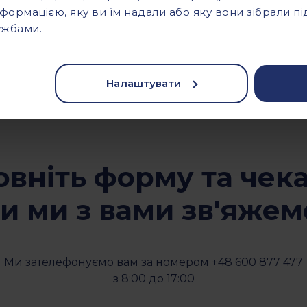
нформацією, яку ви їм надали або яку вони зібрали п
ужбами.
Налаштувати
овніть форму та чека
и ми з вами зв'яжем
Ми зателефонуємо вам за номером +48 600 877 477
з 8:00 до 17:00