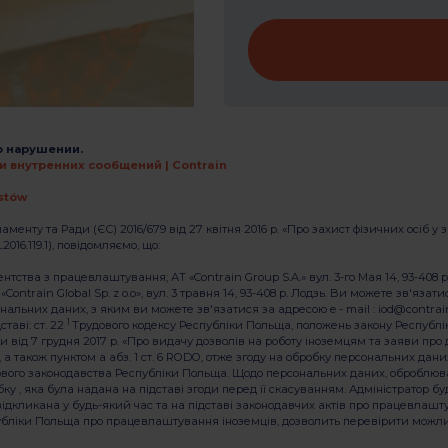
о нарушении.
 внутренних сообщений | Contrain
stów
аменту та Ради (ЄС) 2016/679 від 27 квітня 2016 р. «Про захист фізичних осіб 
16.119.1), повідомляємо, що:
а з працевлаштування; АТ «Contrain Group S.A.» вул. 3-го Мая 14, 93-408 р. Ло
 «Contrain Global Sp. z o.o», вул. 3 травня 14, 93-408 р. Лодзь. Ви можете зв'язат
альних даних, з яким ви можете зв'язатися за адресою e - mail : iod@contrain
1
таві: ст. 22
Трудового кодексу Республіки Польща, положень закону Республік
ітики від 7 грудня 2017 р. «Про видачу дозволів на роботу іноземцям та заяви 
 також пунктом а абз. 1 ст. 6 RODO, отже згоду на обробку персональних дани
вого законодавства Республіки Польща. Щодо персональних даних, оброблюван
ку , яка була надана на підставі згоди перед її скасуванням. Адміністратор б
відкликана у будь-який час та на підставі законодавчих актів про працевлашту
публіки Польща про працевлаштування іноземців, дозволить перевірити можлив