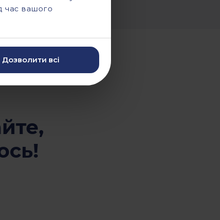
ід час вашого
Дозволити всі
йте,
ось!