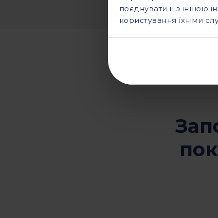
поєднувати її з іншою і
Перемишль
користування їхніми сл
вулиця Franciszkańska 31, 37-700,
Перемишль
Працюємо з 08:00 до 16:00
Зап
Радомсько
пок
вулиця Sierakowskiego 15/17, 97-500,
Радомсько
Працюємо з 08:00 до 16:00