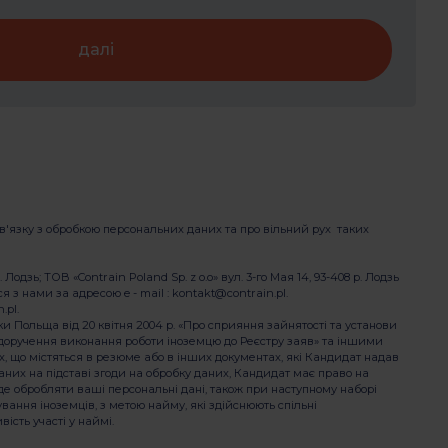
далі
у зв'язку з обробкою персональних даних та про вільний рух таких
дзь; ТОВ «Contrain Poland Sp. z o.o» вул. 3-го Мая 14, 93-408 р. Лодзь
ися з нами за адресою e - mail : kontakt@contrain.pl.
.pl.
и Польща від 20 квітня 2004 р. «Про сприяння зайнятості та установи
про доручення виконання роботи іноземцю до Реєстру заяв» та іншими
х, що містяться в резюме або в інших документах, які Кандидат надав
их на підставі згоди на обробку даних, Кандидат має право на
уде обробляти ваші персональні дані, також при наступному наборі
вання іноземців, з метою найму, які здійснюють спільні
ість участі у наймі.