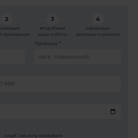
2
3
4
калізація
вподобання
інформація
це проживання
щодо роботи
детальна та резюме
Прізвище *
Інше / не хочу вказувати