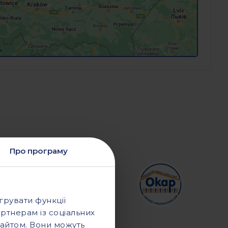
Про програму
грувати функції
ртнерам із соціальних
сайтом. Вони можуть