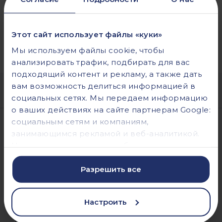
Этот сайт использует файлы «куки»
Мы используем файлы cookie, чтобы
анализировать трафик, подбирать для вас
подходящий контент и рекламу, а также дать
вам возможность делиться информацией в
социальных сетях. Мы передаем информацию
о ваших действиях на сайте партнерам Google:
социальным сетям и компаниям,
занимающимся рекламой и веб-аналитикой.
Наши партнеры могут комбинировать эти
Компанія
сведения с предоставленной вами
информацией, а также данными, которые они
Разрешить все
О нас
получили при использовании вами их
контакты
сервисов.
Настроить
Декларация статуса предпринимателя
Політика конфіденційності