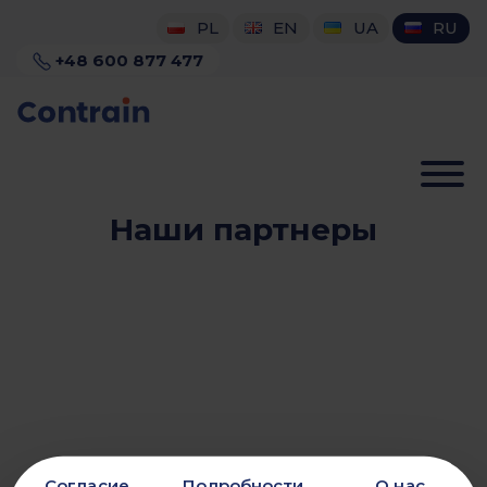
content
PL
EN
UA
RU
+48 600 877 477
Наши партнеры
Согласие
Подробности
О нас